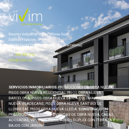
Recinto Industrial de la Colònia Güell
Edificio Filatures, 3º 2ª
08690 Santa Coloma de Cervelló (Barcelona)
Tel.
936 402 316
info@vivim.es
SERVICIOS INMOBILIARIOS
: PROMOCIONES DE OBRA NUEVA,
PISOS OBRA NUEVA RESIDENCIAL, PISOS OBRA NUEVA
BARCELONA, PISOS OBRA NUEVA SANTA COLOMA, PISOS OBRA
NUEVA VILADECANS, PISOS OBRA NUEVA SANT BOI DE
LLOBREGAT, PISOS OBRA NUEVA LLEIDA.
CONSTRUCCIÓN
:
PROMOCIONES DE PISOS, VIVIENDAS DE OBRA NUEVA, CASAS
ADOSADAS, VENTA DE PISOS, ÁTICOS DÚPLEX CON TERRAZA Y
BAJOS CON JARDÍN.