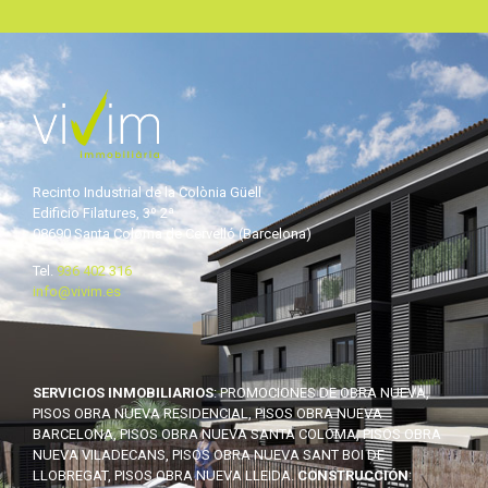
Recinto Industrial de la Colònia Güell
Edificio Filatures, 3º 2ª
08690 Santa Coloma de Cervelló (Barcelona)
Tel.
936 402 316
info@vivim.es
SERVICIOS INMOBILIARIOS
: PROMOCIONES DE OBRA NUEVA,
PISOS OBRA NUEVA RESIDENCIAL, PISOS OBRA NUEVA
BARCELONA, PISOS OBRA NUEVA SANTA COLOMA, PISOS OBRA
NUEVA VILADECANS, PISOS OBRA NUEVA SANT BOI DE
LLOBREGAT, PISOS OBRA NUEVA LLEIDA.
CONSTRUCCIÓN
: