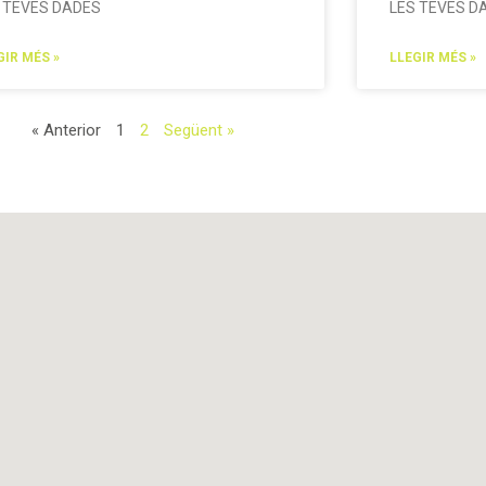
 TEVES DADES
LES TEVES D
GIR MÉS »
LLEGIR MÉS »
« Anterior
1
2
Següent »