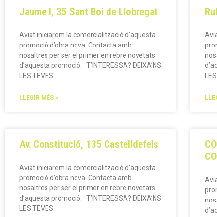
Jaume I, 35 Sant Boi de Llobregat
Ru
Aviat iniciarem la comercialització d’aquesta
Avi
promoció d’obra nova. Contacta amb
pro
nosaltres per ser el primer en rebre novetats
nos
d’aquesta promoció. T’INTERESSA? DEIXA’NS
d’a
LES TEVES
LES
LLEGIR MÉS »
LLE
Av. Constitució, 135 Castelldefels
CO
CO
Aviat iniciarem la comercialització d’aquesta
promoció d’obra nova. Contacta amb
Avi
nosaltres per ser el primer en rebre novetats
pro
d’aquesta promoció. T’INTERESSA? DEIXA’NS
nos
LES TEVES
d’a