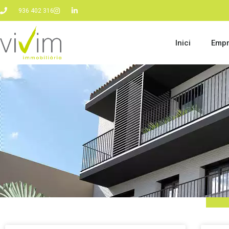
936 402 316
Inici
Emp