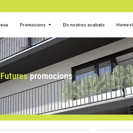
resa
Promocions
Els nostres acabats
Home+C
Futures
promocions