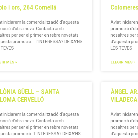
bio i ors, 264 Cornellá
Colomeres
at iniciarem la comercialització d’aquesta
Aviat iniciare
moció d’obra nova. Contacta amb
promoció d’ob
altres per ser el primer en rebre novetats
nosaltres per 
questa promoció. T’INTERESSA? DEIXA’NS
d’aquesta pr
 TEVES
LES TEVES
GIR MÉS »
LLEGIR MÉS »
LÒNIA GÜELL – SANTA
ÀNGEL AR
LOMA CERVELLÓ
VILADECA
at iniciarem la comercialització d’aquesta
Aviat iniciare
moció d’obra nova. Contacta amb
promoció d’ob
altres per ser el primer en rebre novetats
nosaltres per 
questa promoció. T’INTERESSA? DEIXA’NS
d’aquesta pr