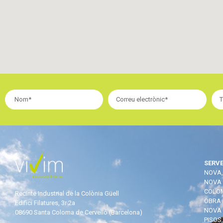
SERVE
NOVA,
NOVA 
COLOM
Recinte Industrial de la Colònia Güell
OBRA 
Edifici Filatures, 3r 2a
NOVA 
08690 Santa Coloma de Cervelló (Barcelona)
PISOS