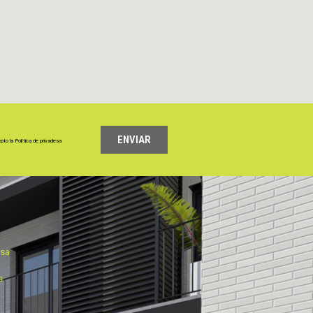
ENVIAR
epto la
Política de privadesa
esa
s