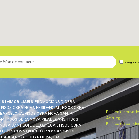
He llegit i acc
IS IMMOBILIARIS
: PROMOCIONS D’OBRA
 PISOS OBRA NOVA RESIDENCIAL, PISOS OBRA
Política de privad
BARCELONA, PISOS OBRA NOVA SANTA
Avís legal
A, PISOS OBRA NOVA VILADECANS, PISOS
Política de cookie
NOVA SANT BOI DE LLOBREGAT, PISOS OBRA
LLEIDA
CONSTRUCCIÓ
: PROMOCIONS DE
, HABITATGES D’OBRA NOVA, CASES