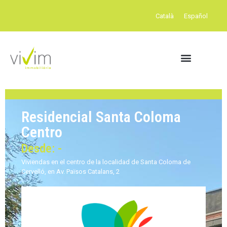
Català
Español
Residencial Santa Coloma
Centro
Desde: -
Viviendas en el centro de la localidad de Santa Coloma de
Cervelló, en Av. Països Catalans, 2