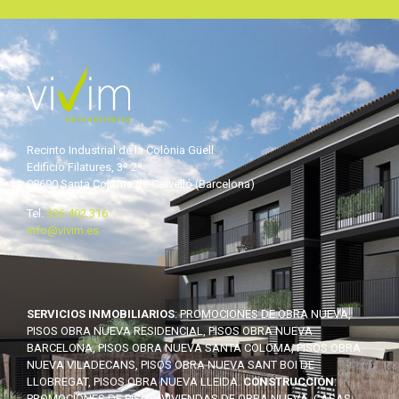
Recinto Industrial de la Colònia Güell
Edificio Filatures, 3º 2ª
08690 Santa Coloma de Cervelló (Barcelona)
Tel.
936 402 316
info@vivim.es
SERVICIOS INMOBILIARIOS
: PROMOCIONES DE OBRA NUEVA,
PISOS OBRA NUEVA RESIDENCIAL, PISOS OBRA NUEVA
BARCELONA, PISOS OBRA NUEVA SANTA COLOMA, PISOS OBRA
NUEVA VILADECANS, PISOS OBRA NUEVA SANT BOI DE
LLOBREGAT, PISOS OBRA NUEVA LLEIDA.
CONSTRUCCIÓN
:
PROMOCIONES DE PISOS, VIVIENDAS DE OBRA NUEVA, CASAS