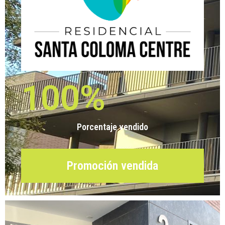
100
%
Porcentaje vendido
Promoción vendida