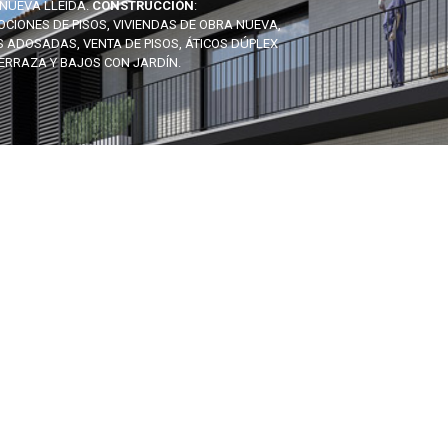
NUEVA LLEIDA.
CONSTRUCCIÓN
:
CIONES DE PISOS, VIVIENDAS DE OBRA NUEVA,
 ADOSADAS, VENTA DE PISOS, ÁTICOS DÚPLEX
ERRAZA Y BAJOS CON JARDÍN.