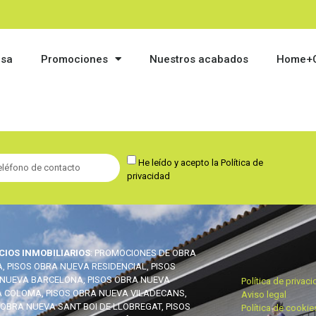
esa
Promociones
Nuestros acabados
Home+C
He leído y acepto la
Política de
privacidad
CIOS INMOBILIARIOS
: PROMOCIONES DE OBRA
, PISOS OBRA NUEVA RESIDENCIAL, PISOS
NUEVA BARCELONA, PISOS OBRA NUEVA
Política de privac
 COLOMA, PISOS OBRA NUEVA VILADECANS,
Aviso legal
 OBRA NUEVA SANT BOI DE LLOBREGAT, PISOS
Política de cookie