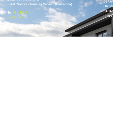
OBRA 
08690 Santa Coloma de Cervelló (Barcelona)
PROMO
CASAS
Tel.
936 402 316
CON T
info@vivim.es