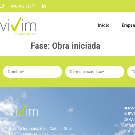
936 402 316
Inicio
Empr
Fase:
Obra iniciada
SERVI
NUEVA
OBRA 
SANTA
Recinto Industrial de la Colònia Güell
PISOS
Edificio Filatures, 3º 2ª