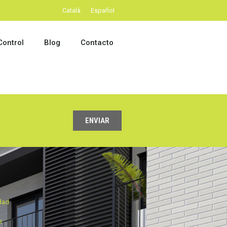
Català
Español
ontrol
Blog
Contacto
ENVIAR
idad
s