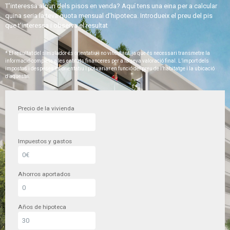
T’interessa algun dels pisos en venda? Aquí tens una eina per a calcular
quina seria la teva quota mensual d’hipoteca. Introdueix el preu del pis
que t’interessa i observa el resultat
* El resultat del simulador és orientatiu i no vinculant, ja que és necessari transmetre la
informació completa a les entitats financeres per a la seva valoració final. L’import dels
impostos i despeses és orientatiu i pot variar en funció del preu de l’habitatge i la ubicació
d’aquesta.
Precio de la vivienda
Impuestos y gastos
Ahorros aportados
Años de hipoteca