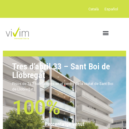
Català
Español
Tres d’abril 33 – Sant Boi de
Llobregat
Pisos de 2 i 3 habitacions en el centre de la ciutat de Sant Boi
de Llobregat
100
%
Percentatge venut