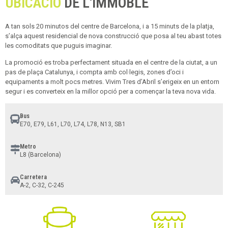
UBICACIÓ
DE L'IMMOBLE
A tan sols 20 minutos del centre de Barcelona, i a 15 minuts de la platja,
s’alça aquest residencial de nova construcció que posa al teu abast totes
les comoditats que puguis imaginar.
La promoció es troba perfectament situada en el centre de la ciutat, a un
pas de plaça Catalunya, i compta amb col·legis, zones d’oci i
equipaments a molt pocs metres. Vivim Tres d’Abril s’erigeix en un entorn
segur i es converteix en la millor opció per a començar la teva nova vida.
Bus
E70, E79, L61, L70, L74, L78, N13, SB1
Metro
L8 (Barcelona)
Carretera
A-2, C-32, C-245