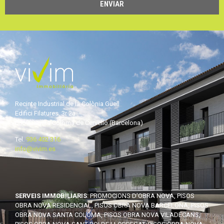
ENVIAR
Recinte Industrial de la Colònia Güell
Edifici Filatures, 3r 2a
08690 Santa Coloma de Cervelló (Barcelona)
Tel.
936 402 316
info@vivim.es
SERVEIS IMMOBILIARIS
: PROMOCIONS D’OBRA NOVA, PISOS
OBRA NOVA RESIDENCIAL, PISOS OBRA NOVA BARCELONA, PISOS
OBRA NOVA SANTA COLOMA, PISOS OBRA NOVA VILADECANS,