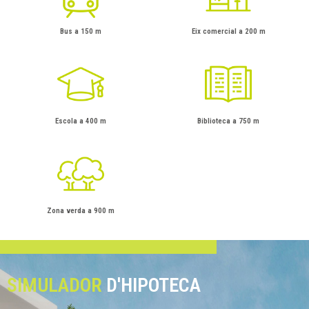
Bus a 150 m
Eix comercial a 200 m
Escola a 400 m
Biblioteca a 750 m
Zona verda a 900 m
SIMULADOR
D'HIPOTECA