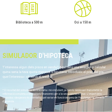
Biblioteca a 500 m
Oci a 150 m
SIMULADOR
D'HIPOTECA
T’interessa algun dels pisos en venda? Aquí tens una eina per a calcular
quina seria la teva quota mensual d’hipoteca. Introdueix el preu del pis
que t’interessa i observa el resultat
* El resultat del simulador és orientatiu i no vinculant, ja que és necessari transmetre la
informació completa a les entitats financeres per a la seva valoració final. L’import dels
impostos i despeses és orientatiu i pot variar en funció del preu de l’habitatge i la ubicació
d’aquesta.