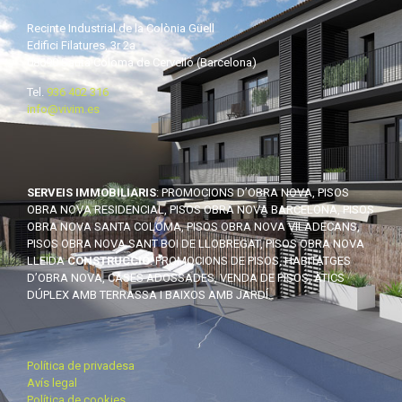
Recinte Industrial de la Colònia Güell
Edifici Filatures, 3r 2a
08690 Santa Coloma de Cervelló (Barcelona)
Tel.
936 402 316
info@vivim.es
SERVEIS IMMOBILIARIS
: PROMOCIONS D’OBRA NOVA, PISOS
OBRA NOVA RESIDENCIAL, PISOS OBRA NOVA BARCELONA, PISOS
OBRA NOVA SANTA COLOMA, PISOS OBRA NOVA VILADECANS,
PISOS OBRA NOVA SANT BOI DE LLOBREGAT, PISOS OBRA NOVA
LLEIDA
CONSTRUCCIÓ
: PROMOCIONS DE PISOS, HABITATGES
D’OBRA NOVA, CASES ADOSSADES, VENDA DE PISOS, ÀTICS
DÚPLEX AMB TERRASSA I BAIXOS AMB JARDÍ.
Política de privadesa
Avís legal
Política de cookies