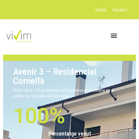
Català
Español
Avenir 3 – Residencial
Cornellà
Pisos de 2 a 4 habitacions amb piscina comunitària en el
centre de Cornellà de Llobregat
100
%
Percentatge venut